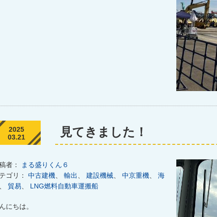
見てきました！
2025
03.21
稿者：
まる盛りくん６
テゴリ：
中古建機
、
輸出
、
建設機械
、
中京重機
、
海
、
貿易
、
LNG燃料自動車運搬船
んにちは。