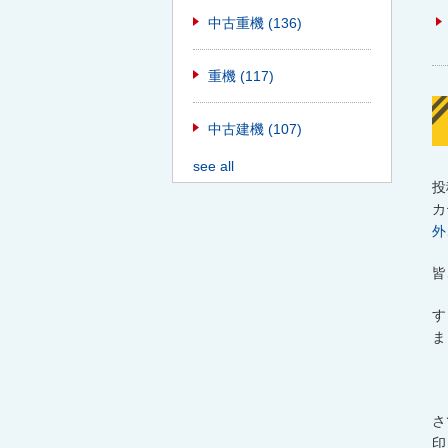
中古重機
(136)
重機
(117)
中古建機
(107)
see all
投
カ
外
皆
す
ま
さ
印