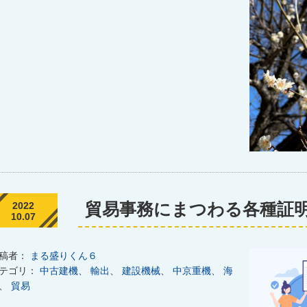
貿易事務にまつわる各種証
2022
10.07
稿者：
まる盛りくん６
テゴリ：
中古建機
、
輸出
、
建設機械
、
中京重機
、
海
、
貿易