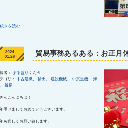
続きを読む
貿易事務あるある：お正月
2024
01.26
稿者：
まる盛りくん６
テゴリ：
中古建機
、
輸出
、
建設機械
、
中京重機
、
海
、
貿易
さんこんにちは！
年明けましておめでとうございます。
年も宜しくお願い致します。