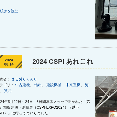
続きを読む
2024 CSPI あれこれ
2024
06.14
稿者：
まる盛りくん６
テゴリ：
中古建機
、
輸出
、
建設機械
、
中京重機
、
海
、
貿易
024年
5
月
22
日～
24
日、
3
日間幕張メッセで開かれた「
第
回 国際 建設・測量展（
CSPI-EXPO2024
）（以下
PI
）」に行ってまいりました！