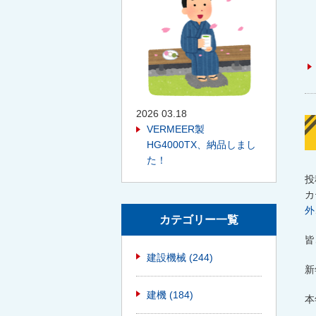
2026 03.18
VERMEER製
HG4000TX、納品しまし
た！
投
カ
外
カテゴリー一覧
皆
建設機械
(244)
新
建機
(184)
本