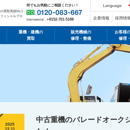
何でもお気軽にご相談ください！
Language
の買取実績No.1
オフィシャルブロ
企業情報
採用情
+8152-701-5188
International：
重機・建機の
販売機械の
お客様
買取
修理・整備
修理
中古重機のパレードオーク
2025
12.11