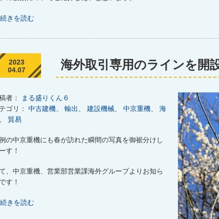
続きを読む
海外取引専用のラインを開
2023
04.07
稿者：
まる盛りくん６
テゴリ：
中古建機
、
輸出
、
建設機械
、
中京重機
、
海
、
貿易
例の中京重機にも春が訪れた瞬間の写真を御裾分けし
ーす！
て、中京重機、営業部営業課海外グループよりお知ら
です！
続きを読む