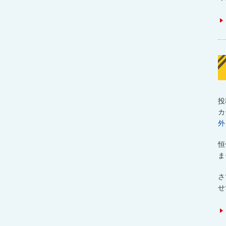
投
カ
外
恒
ま
さ
せ