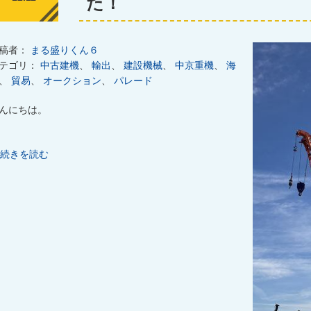
た！
稿者：
まる盛りくん６
テゴリ：
中古建機
、
輸出
、
建設機械
、
中京重機
、
海
、
貿易
、
オークション
、
パレード
んにちは。
続きを読む