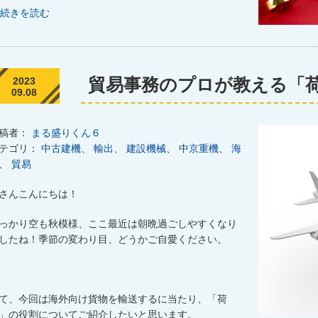
続きを読む
貿易事務のプロが教える「
2023
09.08
稿者：
まる盛りくん６
テゴリ：
中古建機
、
輸出
、
建設機械
、
中京重機
、
海
、
貿易
さんこんにちは！
っかり空も秋模様、ここ最近は朝晩過ごしやすくなり
したね！季節の変わり目、どうかご自愛ください。
て、今回は海外向け貨物を輸送するに当たり、「荷
」の役割についてご紹介したいと思います。