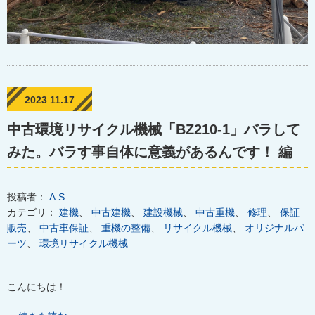
2023 11.17
中古環境リサイクル機械「BZ210-1」バラして
みた。バラす事自体に意義があるんです！ 編
投稿者：
A.S.
カテゴリ：
建機
、
中古建機
、
建設機械
、
中古重機
、
修理
、
保証
販売
、
中古車保証
、
重機の整備
、
リサイクル機械
、
オリジナルパ
ーツ
、
環境リサイクル機械
こんにちは！