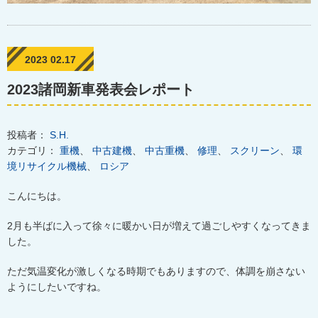
2023 02.17
2023諸岡新車発表会レポート
投稿者：
S.H.
カテゴリ：
重機
、
中古建機
、
中古重機
、
修理
、
スクリーン
、
環
境リサイクル機械
、
ロシア
こんにちは。
2
月も半ばに入って徐々に暖かい日が増えて過ごしやすくなってきま
した。
ただ気温変化が激しくなる時期でもありますので、体調を崩さない
ようにしたいですね。