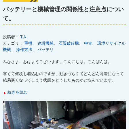
バッテリーと機械管理の関係性と注意点につい
て。
投稿者：
T.A.
カテゴリ：
重機
、
建設機械
、
石質破砕機
、
中古
、
環境リサイクル
機械
、
操作方法
、
バッテリ
みなさま、おはようございます。こんにちは。こんばんは。
寒くて何枚も着込むのですが、動きづらくてどんどん薄着になって
結局寒くなってしまう状態をどうしたものかと悩んでいます。
続きを読む