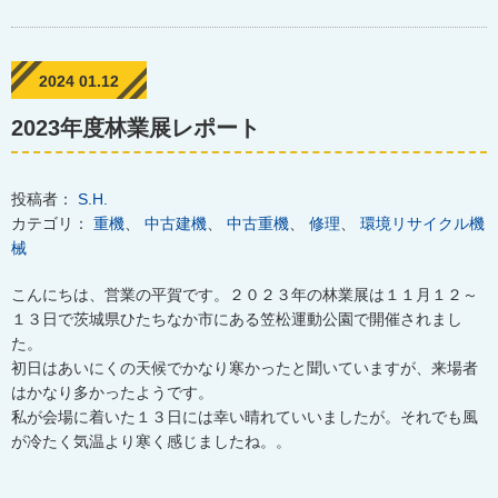
2024 01.12
2023年度林業展レポート
投稿者：
S.H.
カテゴリ：
重機
、
中古建機
、
中古重機
、
修理
、
環境リサイクル機
械
こんにちは、営業の平賀です。２０２３年の林業展は１１月１２～
１３日で茨城県ひたちなか市にある笠松運動公園で開催されまし
た。
初日はあいにくの天候でかなり寒かったと聞いていますが、来場者
はかなり多かったようです。
私が会場に着いた１３日には幸い晴れていいましたが。それでも風
が冷たく気温より寒く感じましたね。。