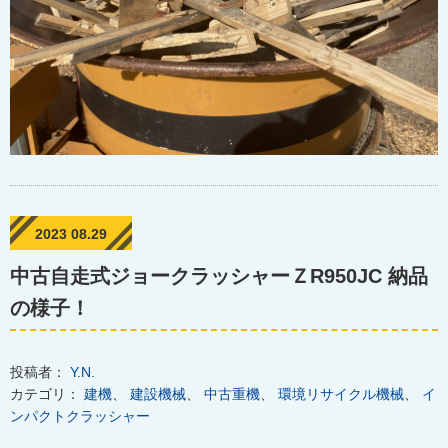
2023 08.29
中古自走式ジョークラッシャーＺR950JC 納品
の様子！
投稿者：
Y.N.
カテゴリ：
建機
、
建設機械
、
中古重機
、
環境リサイクル機械
、
イ
ンパクトクラッシャー