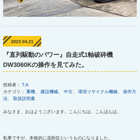
2023 04.21
『直列駆動のパワー』自走式1軸破砕機
DW3060Kの操作を見てみた。
投稿者：
T.A.
カテゴリ：
重機
、
建設機械
、
中古
、
環境リサイクル機械
、
操作方
法
、
取扱説明書
みなさま、おはようございます。こんにちは。こんばんは。
私事ですが、本格的に花粉症というものになりました。