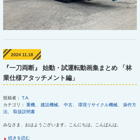
2024 11.18
『一刀両断』 始動・試運転動画集まとめ 「林
業仕様アタッチメント編」
投稿者：
T.A.
カテゴリ：
重機
、
建設機械
、
中古
、
環境リサイクル機械
、
操作方
法
、
取扱説明書
みなさま、おはようございます。こんにちは。こんばんは。
続きを読む