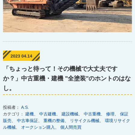
2023 04.14
「ちょっと待って！その機械で大丈夫です
か？」中古重機・建機 "全塗装"のホントのはな
し。
投稿者：
A.S.
カテゴリ：
建機
、
中古建機
、
建設機械
、
中古重機
、
修理
、
保証
販売
、
中古車保証
、
重機の整備
、
リサイクル機械
、
環境リサイク
ル機械
、
オークション購入
、
個人間売買