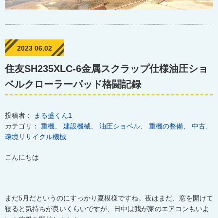
2023 06.02
住友SH235XLC-6金属スクラップ仕様油圧ショ
ベルクローラーパッド格闘記録
投稿者：
まる盛くん1
カテゴリ：
重機
、
建設機械
、
油圧ショベル
、
重機の整備
、
中古
、
環境リサイクル機械
こんにちは
まだ
5
月だというのにすっかり夏模様ですね。夜はまだ、窓を開けて
寝ると気持ちが良いくらいですが、日中は我が家のエアコンもいよ