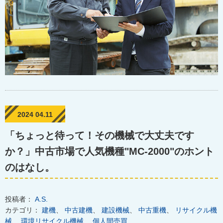
2024 04.11
「ちょっと待って！その機械で大丈夫です
か？」中古市場で人気機種"MC-2000"のホント
のはなし。
投稿者：
A.S.
カテゴリ：
建機
、
中古建機
、
建設機械
、
中古重機
、
リサイクル機
械
、
環境リサイクル機械
、
個人間売買